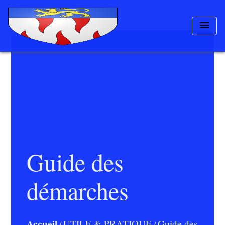
menu
Guide des
démarches
Accueil
UTILE & PRATIQUE
Guide des
/
/