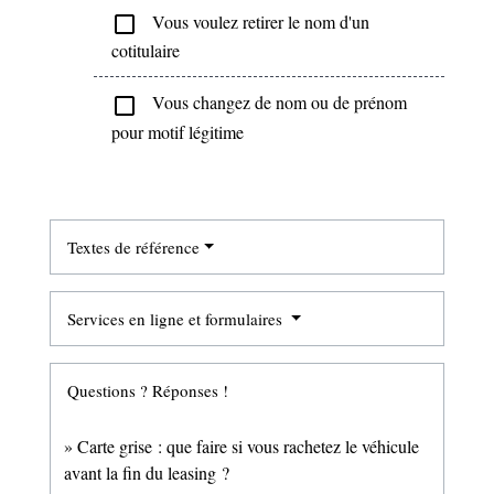
Vous voulez retirer le nom d'un
check_box_outline_blank
cotitulaire
Vous changez de nom ou de prénom
check_box_outline_blank
pour motif légitime
Textes de référence
Services en ligne et formulaires
Questions ? Réponses !
Carte grise : que faire si vous rachetez le véhicule
avant la fin du leasing ?