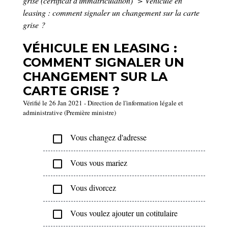
grise (certificat d'immatriculation)
>
Véhicule en
leasing : comment signaler un changement sur la carte
grise ?
VÉHICULE EN LEASING :
COMMENT SIGNALER UN
CHANGEMENT SUR LA
CARTE GRISE ?
Vérifié le 26 Jan 2021 - Direction de l'information légale et
administrative (Première ministre)
Vous changez d'adresse
check_box_outline_blank
Vous vous mariez
check_box_outline_blank
Vous divorcez
check_box_outline_blank
Vous voulez ajouter un cotitulaire
check_box_outline_blank