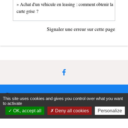
Achat d'un véhicule en leasing : comment obtenir la
carte grise ?
Signaler une erreur sur cette page
Contacts
This site uses cookies and gives you control over what you want
to activate
Commune d'Upie
OK, accept all
Deny all cookies
Personalize
1, rue de la Mairie
26120 Upie - FRANCE