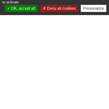
complémentaires.
to activate
OK, accept all
Deny all cookies
Personalize
Le Site utilise des cookies aux fins suivantes :
- Statistiques de fréquentation du site (nombre de
visiteurs, pages les plus vues...),
- Désactivation de la fenêtre surgissante d'alertes
en page d'accueil du site,
- Validation de l’utilisation des cookies.
- Les cookies déposés sur votre terminal ont une
durée de vie limitée à 183 jours. Au-delà de ce
délai, ils sont automatiquement supprimés.
La Structure n'utilise en aucun cas les données
récupérées par les cookies pour les réutiliser à des
fins commerciales ou de revente d'informations
privées.
Vous pouvez choisir de désactiver les cookies