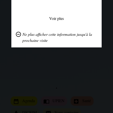
Voir plus
remove_circle_outline
Ne plus afficher cette information jusqu'à la
prochaine visite
.
Agenda
UPIEN
Santé
date_range
import_contacts
local_hospital
DICRIM
Nous contacter