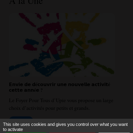
A la Une
Attention passage en horaires d'été.
Plateforme des déchets verts
Voir plus
Previous
Next
chevron_left
chevron_right
This site uses cookies and gives you control over what you want
to activate