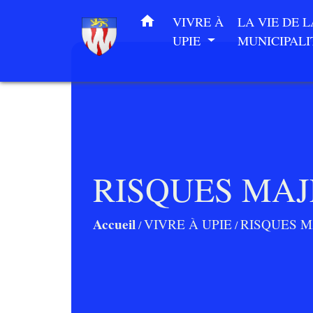
home
VIVRE À
LA VIE DE L
UPIE
MUNICIPAL
RISQUES MA
Accueil
VIVRE À UPIE
RISQUES 
/
/