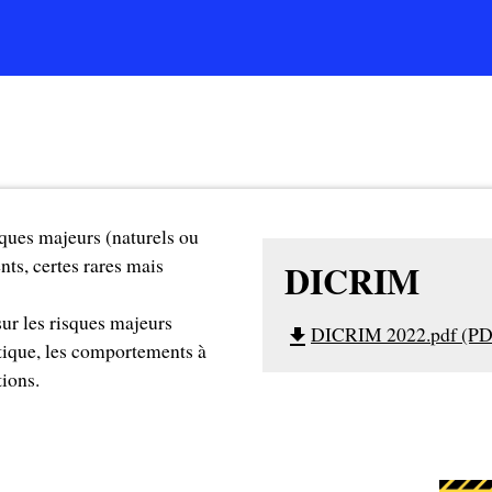
ques majeurs (naturels ou
nts, certes rares mais
DICRIM
r les risques majeurs
DICRIM 2022.pdf (PD
file_download
tique, les comportements à
tions.