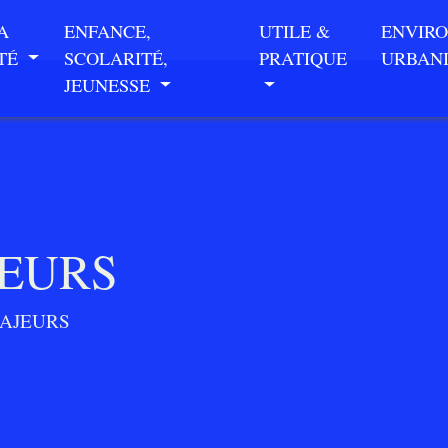
A
ENFANCE,
UTILE &
ENVIR
ITÉ
SCOLARITÉ,
PRATIQUE
URBAN
JEUNESSE
JEURS
MAJEURS