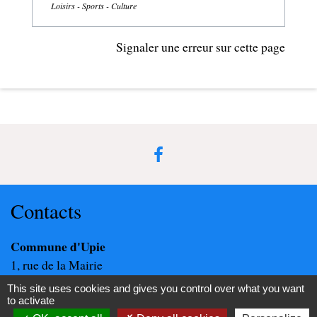
Loisirs - Sports - Culture
Signaler une erreur sur cette page
Contacts
Commune d'Upie
1, rue de la Mairie
26120 Upie - FRANCE
This site uses cookies and gives you control over what you want
+33 4 75 84 45 30
to activate