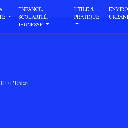
A
ENFANCE,
UTILE &
ENVIR
ITÉ
SCOLARITÉ,
PRATIQUE
URBAN
JEUNESSE
ITÉ
L’Upien
/