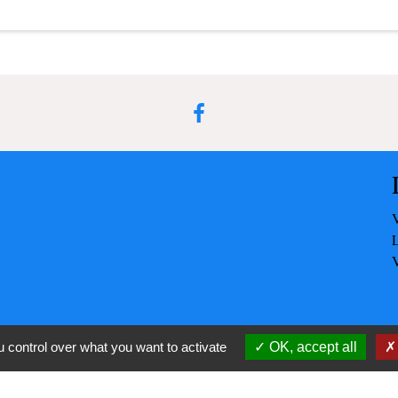
 control over what you want to activate
OK, accept all
-
-
cessibilité
Plan du site
Gestion des cookies