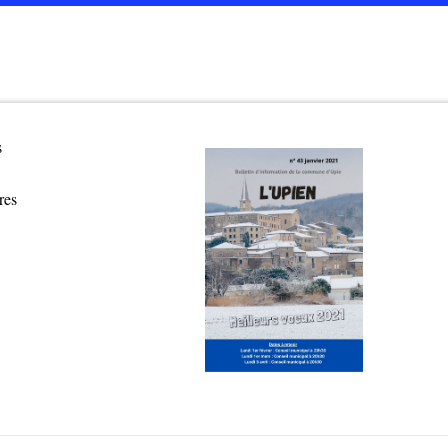
s
tres