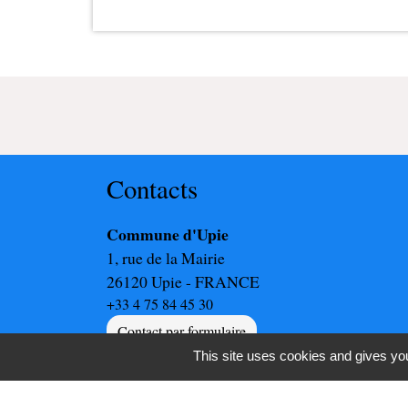
Contacts
Commune d'Upie
1, rue de la Mairie
26120 Upie - FRANCE
+33 4 75 84 45 30
Contact par formulaire
This site uses cookies and gives you
-
-
Mentions légales
Politique de confidentialité
Ac