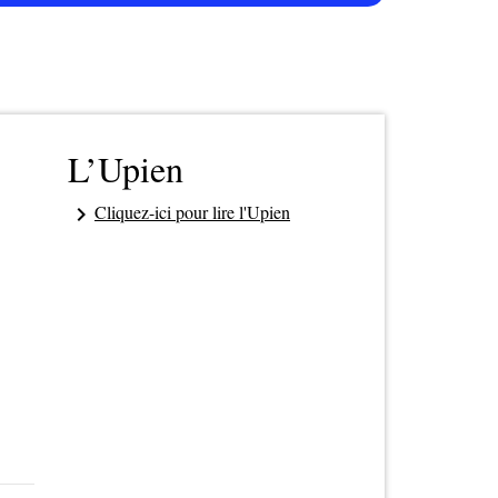
L’Upien
Cliquez-ici pour lire l'Upien
keyboard_arrow_right