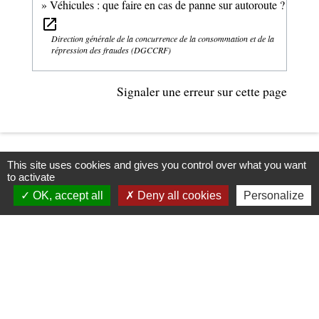
Véhicules : que faire en cas de panne sur autoroute ?
open_in_new
Direction générale de la concurrence de la consommation et de la
répression des fraudes (DGCCRF)
Signaler une erreur sur cette page
This site uses cookies and gives you control over what you want
to activate
OK, accept all
Deny all cookies
Personalize
Contacts
Commune d'Upie
1, rue de la Mairie