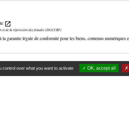
nte
open_in_new
on et de la répression des fraudes (DGCCRF)
à la garantie légale de conformité pour les biens, contenus numériques 
 control over what you want to activate
OK, accept all