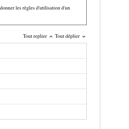
onner les règles d'utilisation d'un
Tout replier
Tout déplier
keyboard_arrow_up
keyboard_arrow_down