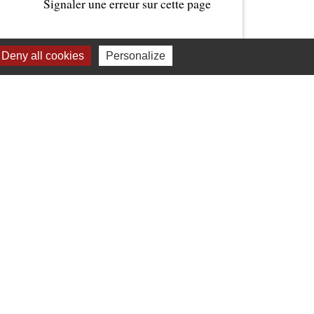
Signaler une erreur sur cette page
Deny all cookies
Personalize
Liens
Valence Romans Agglo
La Drôme Tourisme
Valence Romans Tourisme