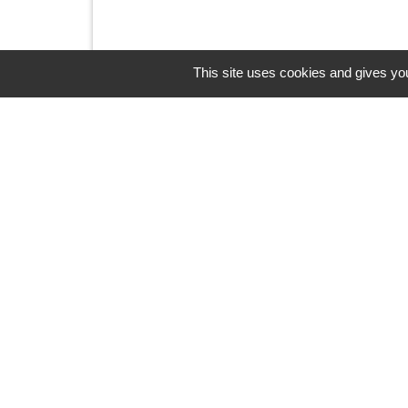
This site uses cookies and gives you
Contacts
Commune d'Upie
1, rue de la Mairie
26120 Upie - FRANCE
+33 4 75 84 45 30
Contact par formulaire