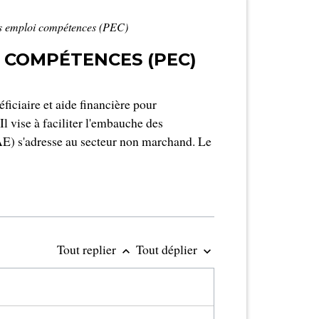
rs emploi compétences (PEC)
I COMPÉTENCES (PEC)
iciaire et aide financière pour
Il vise à faciliter l'embauche des
AE) s'adresse au secteur non marchand. Le
Tout replier
Tout déplier
keyboard_arrow_up
keyboard_arrow_down