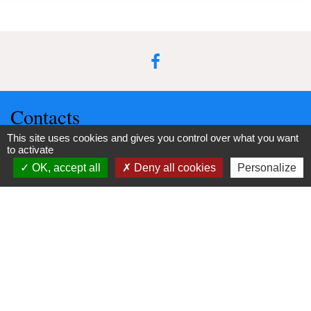
Contacts
This site uses cookies and gives you control over what you want
Commune d'Upie
to activate
1, rue de la Mairie
OK, accept all
Deny all cookies
Personalize
26120 Upie - FRANCE
+33 4 75 84 45 30
Contact par formulaire
Liens
Valence Romans Agglo