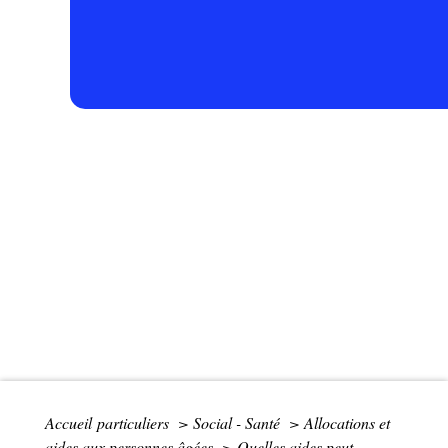
Accueil particuliers
>
Social - Santé
>
Allocations et
aides aux personnes âgées
>
Quelles aides peut