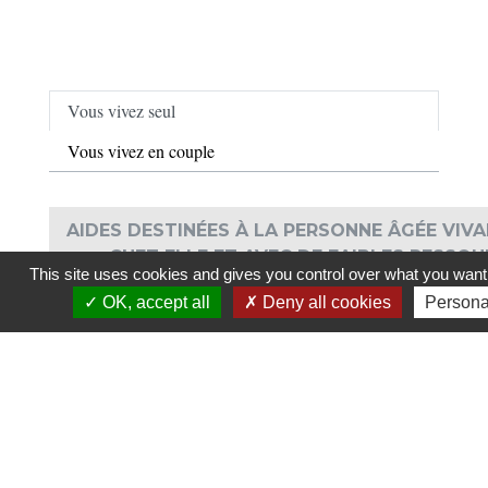
Vous vivez seul
Vous vivez en couple
AIDES DESTINÉES À LA PERSONNE ÂGÉE VIV
CHEZ ELLE ET AVEC DE FAIBLES RESSO
This site uses cookies and gives you control over what you want 
Besoin
Nom de l'aide
Principales
M
OK, accept all
Deny all cookies
Persona
conditions
l
Avoir un revenu
Allocation de
Avoir des
J
ressources
9
ou compléter
solidarité aux
inférieures
son revenu
personnes âgées
(
ou égales à
(Aspa)
m