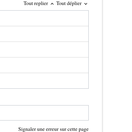
Tout replier
Tout déplier
keyboard_arrow_up
keyboard_arrow_down
Signaler une erreur sur cette page