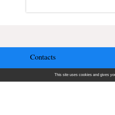
Contacts
Commune d'Upie
This site uses cookies and gives you
1, rue de la Mairie
26120 Upie - FRANCE
+33 4 75 84 45 30
Contact par formulaire
-
-