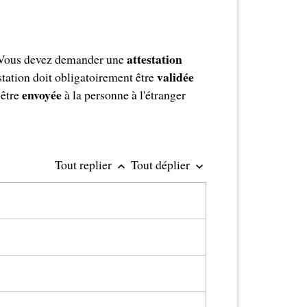
attestation
Vous devez demander une
validée
estation doit obligatoirement être
envoyée
être
à la personne à l'étranger
Tout replier
Tout déplier
keyboard_arrow_up
keyboard_arrow_down