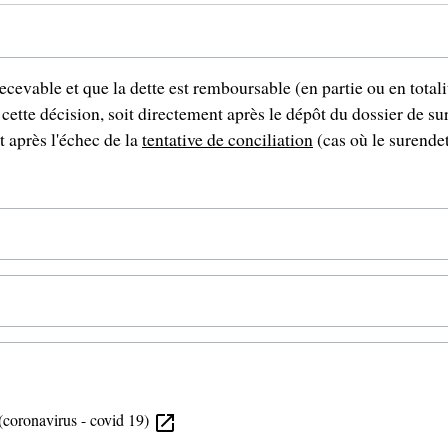
ecevable et que la dette est remboursable (en partie ou en total
ette décision, soit directement après le dépôt du dossier de su
t après l'échec de la
tentative de conciliation
(cas où le surende
 (coronavirus - covid 19)
open_in_new