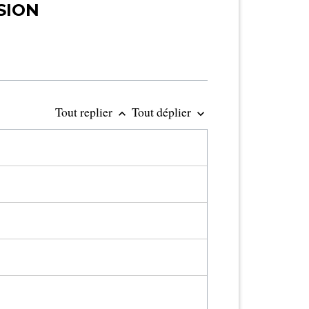
SION
Tout replier
Tout déplier
keyboard_arrow_up
keyboard_arrow_down