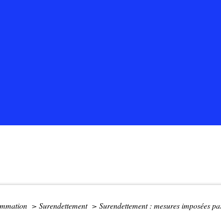
sommation
>
Surendettement
>
Surendettement : mesures imposées pa