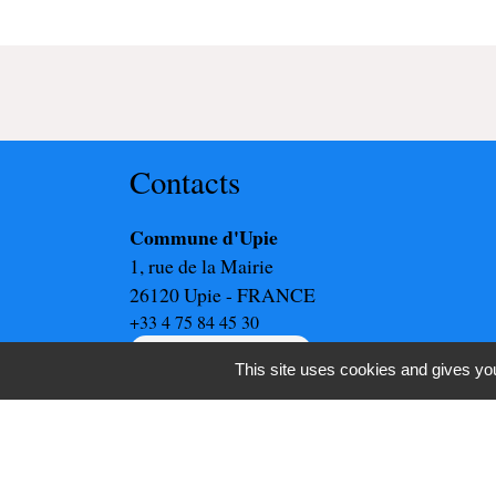
Contacts
Commune d'Upie
1, rue de la Mairie
26120 Upie - FRANCE
+33 4 75 84 45 30
Contact par formulaire
This site uses cookies and gives you
-
-
Mentions légales
Politique de confidentialité
Ac