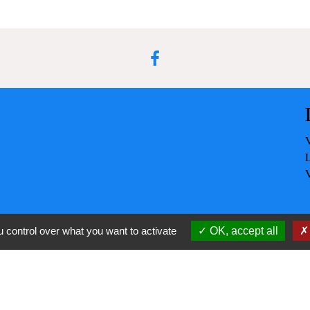
 control over what you want to activate
OK, accept all
-
-
cessibilité
Plan du site
Gestion des cookies