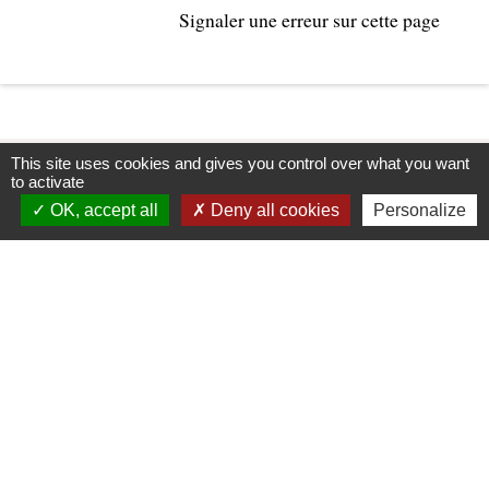
Signaler une erreur sur cette page
This site uses cookies and gives you control over what you want
to activate
OK, accept all
Deny all cookies
Personalize
Contacts
Commune d'Upie
1, rue de la Mairie
26120 Upie - FRANCE
+33 4 75 84 45 30
Contact par formulaire