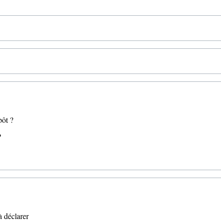
pôt ?
?
à déclarer