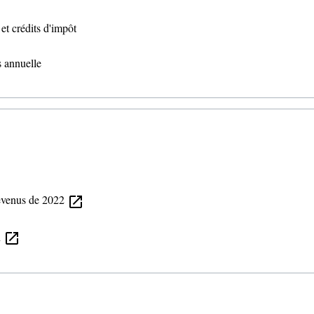
et crédits d'impôt
s annuelle
revenus de 2022
open_in_new
n
open_in_new