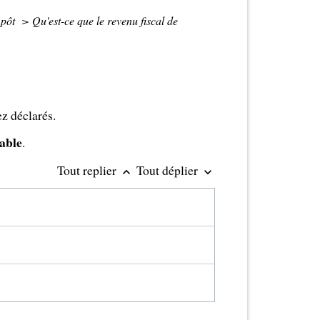
mpôt
>
Qu'est-ce que le revenu fiscal de
ez déclarés.
able
.
Tout replier
Tout déplier
keyboard_arrow_up
keyboard_arrow_down