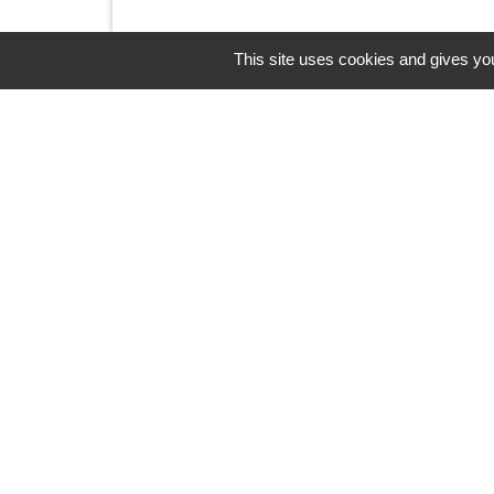
This site uses cookies and gives you
Contacts
Commune d'Upie
1, rue de la Mairie
26120 Upie - FRANCE
+33 4 75 84 45 30
Contact par formulaire
-
-
Mentions légales
Politique de confidentialité
Ac