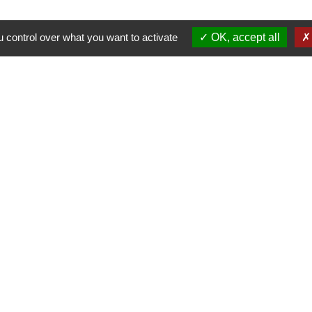
 control over what you want to activate
OK, accept all
-
-
cessibilité
Plan du site
Gestion des cookies