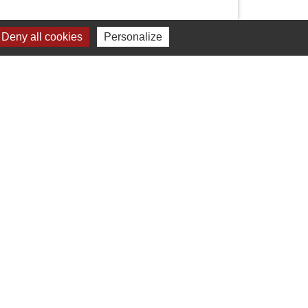
Deny all cookies
Personalize
Liens
Valence Romans Agglo
La Drôme Tourisme
Valence Romans Tourisme