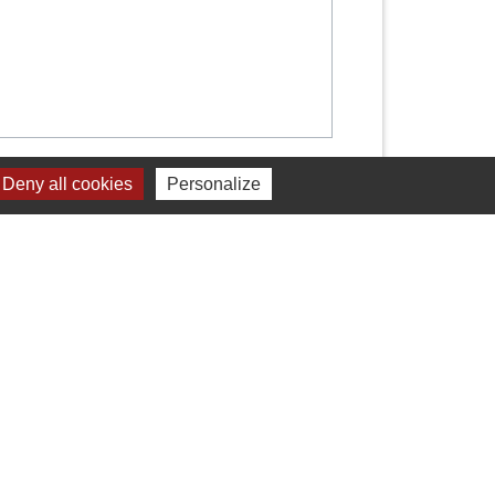
Signaler une erreur sur cette page
Deny all cookies
Personalize
Liens
Valence Romans Agglo
La Drôme Tourisme