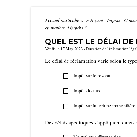
Accueil particuliers
>
Argent - Impôts - Con
en matière d'impôts ?
QUEL EST LE DÉLAI DE
Vérifié le 17 May 2023 - Direction de l'information léga
Le délai de réclamation varie selon le type
Impôt sur le revenu
check_box_outline_blank
Impôts locaux
check_box_outline_blank
Impôt sur la fortune immobilière
check_box_outline_blank
Des délais spécifiques s'appliquent dans ce
Nouvel avis d'imposition