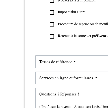
check_box_outline_blank
Impôt établi à tort
check_box_outline_blank
Procédure de reprise ou de rectifi
check_box_outline_blank
Retenue à la source et prélèveme
check_box_outline_blank
Textes de référence
Services en ligne et formulaires
Questions ? Réponses !
Impôt sur le revenu - À quoi sert l'avis d'im