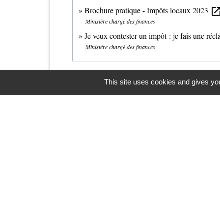
Brochure pratique - Impôts locaux 2023
open_in_n
Ministère chargé des finances
Je veux contester un impôt : je fais une réc
Ministère chargé des finances
This site uses cookies and gives you
Contacts
Commune d'Upie