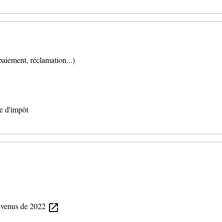
 paiement, réclamation...)
re d'impôt
revenus de 2022
open_in_new