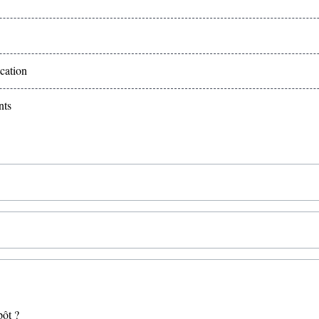
cation
nts
pôt ?