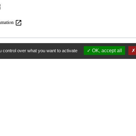
ew
lamation
open_in_new
 control over what you want to activate
OK, accept all