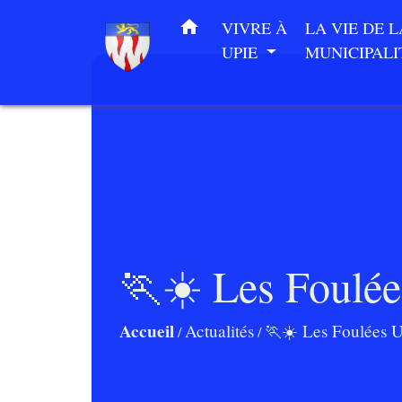
home
VIVRE À
LA VIE DE L
UPIE
MUNICIPAL
🏃☀️ Les Foulée
Accueil
Actualités
🏃☀️ Les Foulées U
/
/