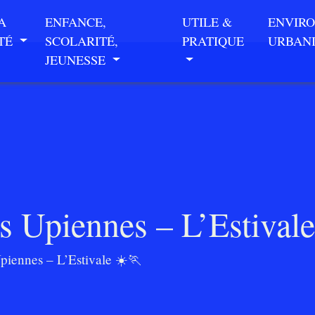
A
ENFANCE,
UTILE &
ENVIR
ITÉ
SCOLARITÉ,
PRATIQUE
URBAN
JEUNESSE
s Upiennes – L’Estival
piennes – L’Estivale ☀️🏃