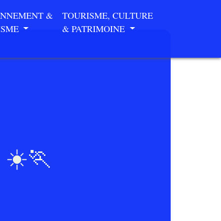
ONNEMENT &
TOURISME, CULTURE
ISME
& PATRIMOINE
e ☀️🏃